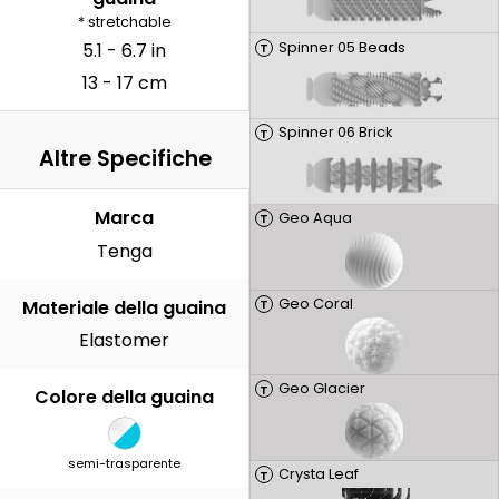
* stretchable
Spinner 05 Beads
5.1 - 6.7 in
T
13 - 17 cm
Spinner 06 Brick
T
Altre Specifiche
Marca
Geo Aqua
T
Tenga
Geo Coral
Materiale della guaina
T
Elastomer
Geo Glacier
T
Colore della guaina
semi-trasparente
Crysta Leaf
T