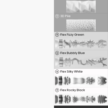
3D Pile
T
Flex Fizzy Green
T
Flex Bubbly Blue
T
Flex Silky White
T
Flex Rocky Black
T