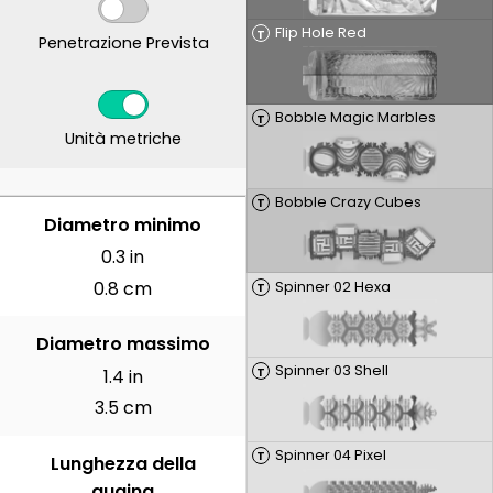
Flip Hole Red
T
Penetrazione Prevista
Bobble Magic Marbles
T
Unità metriche
Bobble Crazy Cubes
T
CENTIMETRI
Diametro minimo
0.3 in
0.8 cm
Spinner 02 Hexa
T
Diametro massimo
Spinner 03 Shell
T
1.4 in
3.5 cm
Spinner 04 Pixel
T
Lunghezza della
guaina