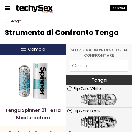
Salta
SPECIAL
al
contenuto
Tenga
Strumento di Confronto Tenga
Cambia
SELEZIONA UN PRODOTTO DA
CONFRONTARE
Tenga
Flip Zero White
T
Tenga Spinner 01 Tetra
Flip Zero Black
T
Masturbatore