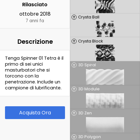
Rilasciato
ottobre 2018
Crysta Ball
T
7 anni fa
Descrizione
Crysta Block
T
Tenga Spinner 01 Tetra è il
primo di sei unici
3D Spiral
T
masturbatori che si
torcono con la
penetrazione. Include un
campione di lubrificante.
3D Module
T
Acquista Ora
3D Zen
T
3D Polygon
T