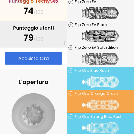
P
u
n
t
e
g
g
i
o
T
e
c
h
y
S
e
x
Flip Zero EV
T
74
/100
Flip Zero EV Black
T
Punteggio utenti
79
/100
Flip Zero EV Soft Edition
T
Acquista Ora
Flip Orb Blue Rush
T
L'apertura
Flip Orb Orange Crash
T
Flip Orb Strong Blue Rush
T