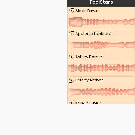
FeelStars
Alexis Fawx
K
Apolonia Lapiedra
K
Ashley Barbie
K
Britney Amber
K
Kenzie Taylor
K
Lauren Phillips
K