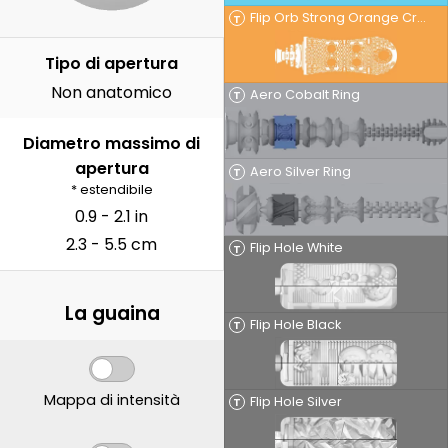
Flip Orb Strong Orange Crash
T
Tipo di apertura
Non anatomico
Aero Cobalt Ring
T
Diametro massimo di
apertura
Aero Silver Ring
T
* estendibile
0.9 - 2.1 in
2.3 - 5.5 cm
Flip Hole White
T
La guaina
Flip Hole Black
T
Mappa di intensità
Flip Hole Silver
T