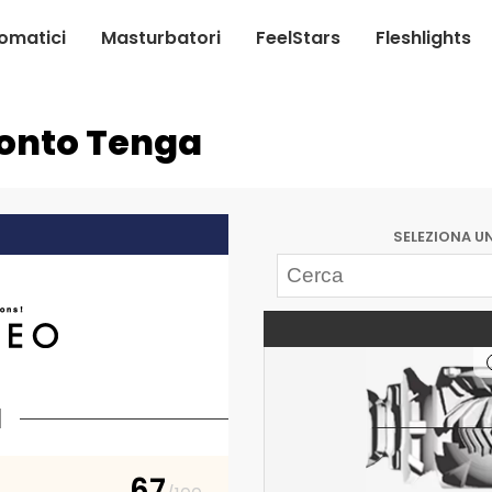
omatici
Masturbatori
FeelStars
Fleshlights
ronto Tenga
SELEZIONA 
l
67