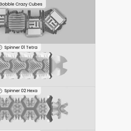
Bobble Crazy Cubes
Spinner 01 Tetra
T
Spinner 02 Hexa
T