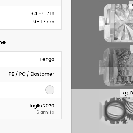
3.4 - 6.7 in
9 - 17 cm
he
Tenga
PE / PC / Elastomer
B
T
luglio 2020
6 anni fa