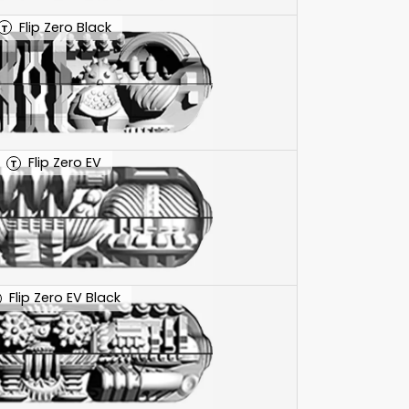
Flip Zero Black
T
Flip Zero EV
T
Flip Zero EV Black