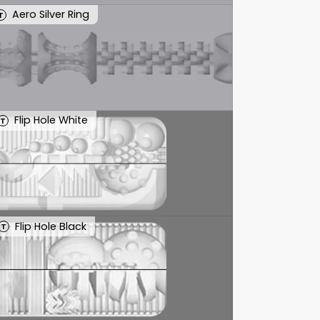
Aero Silver Ring
T
Flip Hole White
T
Flip Hole Black
T