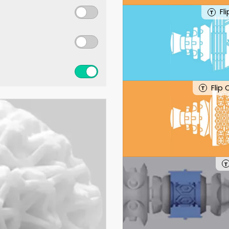
Fl
T
Flip
T
T