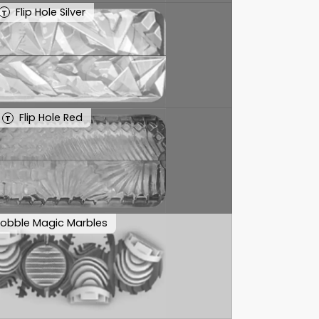
Flip Hole Silver
T
Flip Hole Red
T
obble Magic Marbles