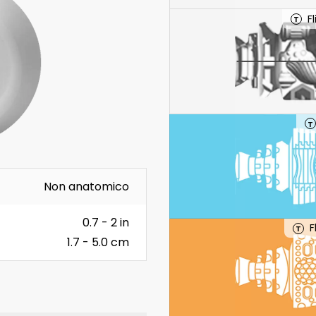
F
T
T
Non anatomico
0.7 - 2 in
F
T
1.7 - 5.0 cm