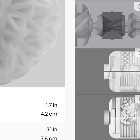
1.7 in
4.2 cm
3.1 in
7.8 cm