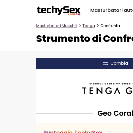
Salta
Masturbatori aut
al
contenuto
Masturbatori Maschili
Tenga
Confronta
Strumento di Conf
Cambia
Geo Cora
P
u
n
t
e
g
g
i
o
T
e
c
h
y
S
e
x