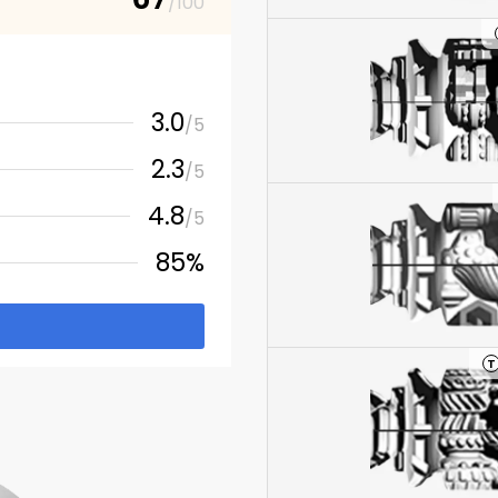
/100
3.0
/5
2.3
/5
4.8
/5
85%
T