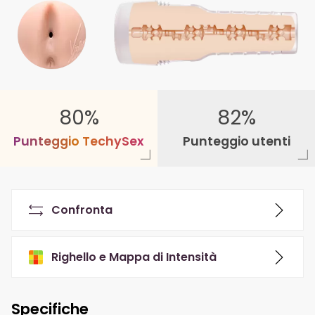
80%
82%
P
u
n
t
e
g
g
i
o
T
e
c
h
y
S
e
x
Punteggio utenti
Confronta
Righello e Mappa di Intensità
Specifiche