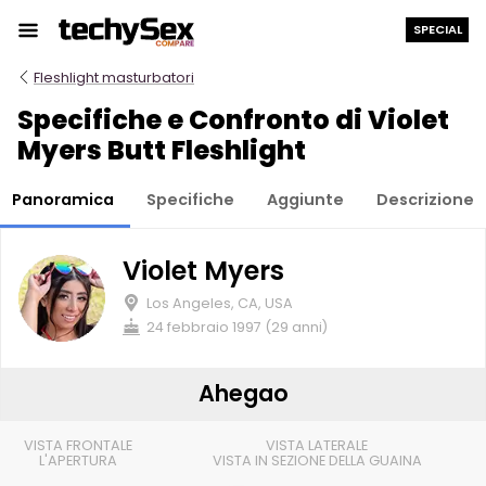
Salta
SPECIAL
al
contenuto
Fleshlight masturbatori
Specifiche e Confronto di Violet
Myers Butt Fleshlight
Panoramica
Specifiche
Aggiunte
Descrizione
Violet Myers
Los Angeles, CA, USA
24 febbraio 1997 (29 anni)
Ahegao
VISTA FRONTALE
VISTA LATERALE
L'APERTURA
VISTA IN SEZIONE DELLA GUAINA