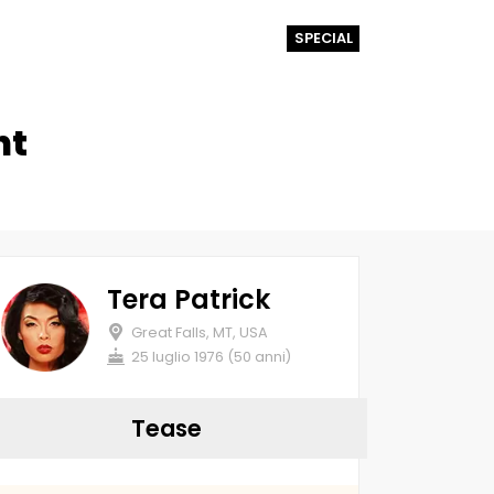
SPECIAL
ht
Tera Patrick
Great Falls, MT, USA
25 luglio 1976 (50 anni)
Tease