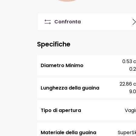
Confronta
Specifiche
0.53 
Diametro Minimo
0.2
22.86 
Lunghezza della guaina
9.0
Tipo di apertura
Vagi
Materiale della guaina
SuperSk