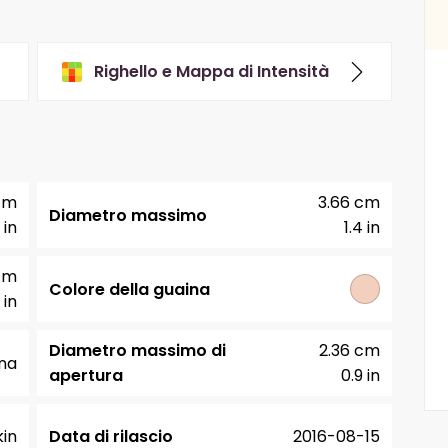
Righello e Mappa di Intensità
cm
3.66 cm
Diametro massimo
 in
1.4 in
cm
Colore della guaina
 in
Diametro massimo di
2.36 cm
na
apertura
0.9 in
in
Data di rilascio
2016-08-15