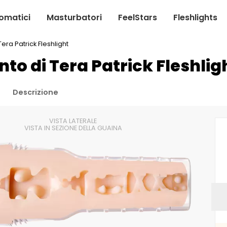
omatici
Masturbatori
FeelStars
Fleshlights
Tera Patrick Fleshlight
nto di Tera Patrick Fleshlig
Descrizione
VISTA LATERALE
VISTA IN SEZIONE DELLA GUAINA