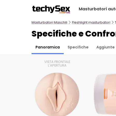
Salta
Masturbatori aut
al
contenuto
Masturbatori Maschili
Fleshlight masturbatori
Specifiche e Confro
Panoramica
Specifiche
Aggiunte
VISTA FRONTALE
L'APERTURA