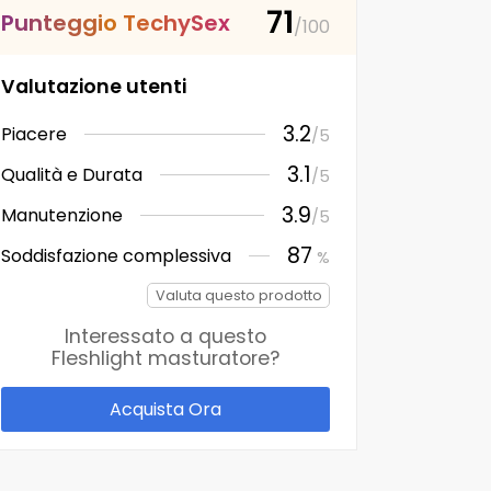
71
P
u
n
t
e
g
g
i
o
T
e
c
h
y
S
e
x
/100
Valutazione utenti
3.2
Piacere
/5
3.1
Qualità e Durata
/5
3.9
Manutenzione
/5
87
Soddisfazione complessiva
%
Valuta questo prodotto
Interessato a questo
Fleshlight masturatore
?
Acquista Ora