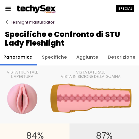
Salta
SPECIAL
al
contenuto
Fleshlight masturbatori
Specifiche e Confronto di STU
Lady Fleshlight
Panoramica
Specifiche
Aggiunte
Descrizione
VISTA FRONTALE
VISTA LATERALE
L'APERTURA
VISTA IN SEZIONE DELLA GUAINA
84%
87%