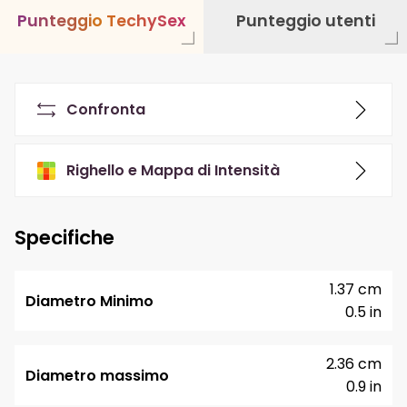
P
u
n
t
e
g
g
i
o
T
e
c
h
y
S
e
x
Punteggio utenti
Confronta
Righello e Mappa di Intensità
Specifiche
1.37 cm
Diametro Minimo
0.5 in
2.36 cm
Diametro massimo
0.9 in