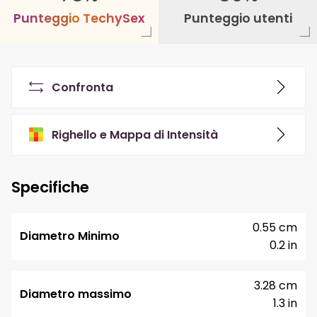
P
u
n
t
e
g
g
i
o
T
e
c
h
y
S
e
x
Punteggio utenti
Confronta
Righello e Mappa di Intensità
Specifiche
0.55 cm
Diametro Minimo
0.2 in
3.28 cm
Diametro massimo
1.3 in