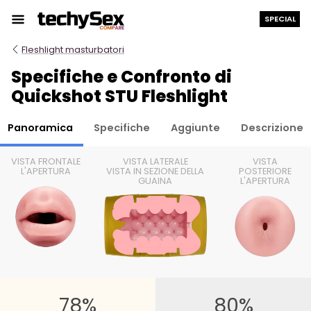
Salta
SPECIAL
al
contenuto
Fleshlight masturbatori
Specifiche e Confronto di
Quickshot STU Fleshlight
Panoramica
Specifiche
Aggiunte
Descrizione
VISTA FRONTALE
VISTA LATERALE
VISTA
L'APERTURA
VISTA IN SEZIONE DELLA
POSTERIORE
GUAINA
L'APERTURA
78%
80%