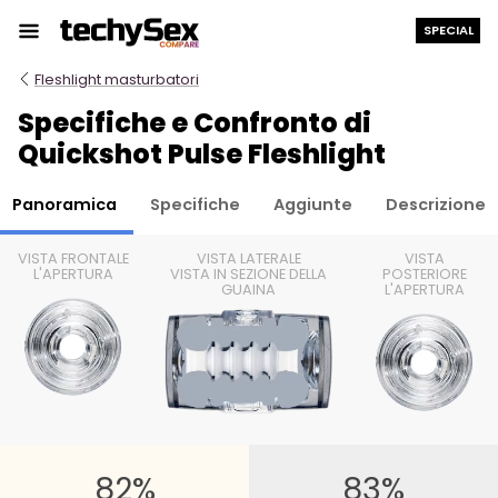
Salta
SPECIAL
al
contenuto
Fleshlight masturbatori
Specifiche e Confronto di
Quickshot Pulse Fleshlight
Panoramica
Specifiche
Aggiunte
Descrizione
VISTA FRONTALE
VISTA LATERALE
VISTA
L'APERTURA
VISTA IN SEZIONE DELLA
POSTERIORE
GUAINA
L'APERTURA
82%
83%