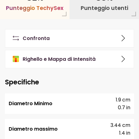
P
u
n
t
e
g
g
i
o
T
e
c
h
y
S
e
x
Punteggio utenti
Confronta
Righello e Mappa di Intensità
Specifiche
1.9 cm
Diametro Minimo
0.7 in
3.44 cm
Diametro massimo
1.4 in