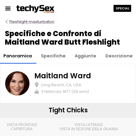
Salta
SPECIAL
al
contenuto
Fleshlight masturbatori
Specifiche e Confronto di
Maitland Ward Butt Fleshlight
Panoramica
Specifiche
Aggiunte
Descrizione
Maitland Ward
Long Beach, CA, USA
3 febbraio 1977 (49 anni)
Tight Chicks
VISTA FRONTALE
VISTA LATERALE
L'APERTURA
VISTA IN SEZIONE DELLA GUAINA