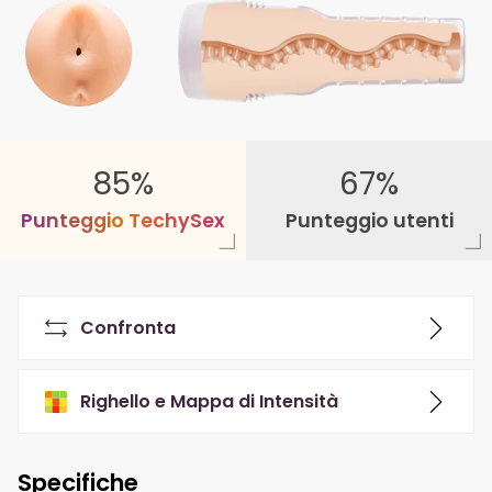
85%
67%
P
u
n
t
e
g
g
i
o
T
e
c
h
y
S
e
x
Punteggio utenti
Confronta
Righello e Mappa di Intensità
Specifiche