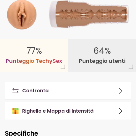
77%
64%
P
u
n
t
e
g
g
i
o
T
e
c
h
y
S
e
x
Punteggio utenti
Confronta
Righello e Mappa di Intensità
Specifiche