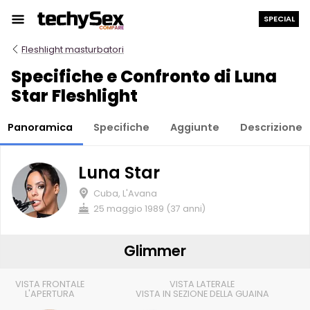
Salta
SPECIAL
al
contenuto
Fleshlight masturbatori
Specifiche e Confronto di Luna
Star Fleshlight
Panoramica
Specifiche
Aggiunte
Descrizione
Luna Star
Cuba, L'Avana
25 maggio 1989 (37 anni)
Glimmer
VISTA FRONTALE
VISTA LATERALE
L'APERTURA
VISTA IN SEZIONE DELLA GUAINA