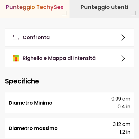
P
u
n
t
e
g
g
i
o
T
e
c
h
y
S
e
x
Punteggio utenti
Confronta
Righello e Mappa di Intensità
Specifiche
0.99 cm
Diametro Minimo
0.4 in
3.12 cm
Diametro massimo
1.2 in