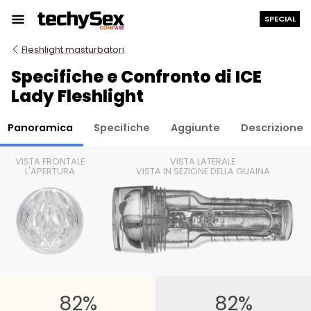
Salta
SPECIAL
al
contenuto
Fleshlight masturbatori
Specifiche e Confronto di ICE
Lady Fleshlight
Panoramica
Specifiche
Aggiunte
Descrizione
VISTA FRONTALE
VISTA LATERALE
L'APERTURA
VISTA IN SEZIONE DELLA GUAINA
82%
82%