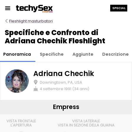
Salta
SPECIAL
al
contenuto
Fleshlight masturbatori
Specifiche e Confronto di
Adriana Chechik Fleshlight
Panoramica
Specifiche
Aggiunte
Descrizione
Adriana Chechik
Downingtown, PA, USA
4 settembre 1991 (34 anni)
Empress
VISTA FRONTALE
VISTA LATERALE
L'APERTURA
VISTA IN SEZIONE DELLA GUAINA