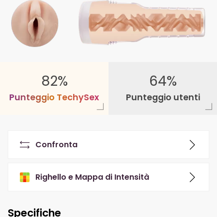
82%
64%
P
u
n
t
e
g
g
i
o
T
e
c
h
y
S
e
x
Punteggio utenti
Confronta
Righello e Mappa di Intensità
Specifiche