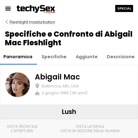
Salta
SPECIAL
al
contenuto
Fleshlight masturbatori
Specifiche e Confronto di Abigail
Mac Fleshlight
Panoramica
Specifiche
Aggiunte
Descrizione
Abigail Mac
Baltimora, MD, USA
2 giugno 1988 (38 anni)
Lush
VISTA FRONTALE
VISTA LATERALE
L'APERTURA
VISTA IN SEZIONE DELLA GUAINA