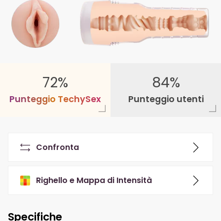
72%
84%
P
u
n
t
e
g
g
i
o
T
e
c
h
y
S
e
x
Punteggio utenti
Confronta
Righello e Mappa di Intensità
Specifiche