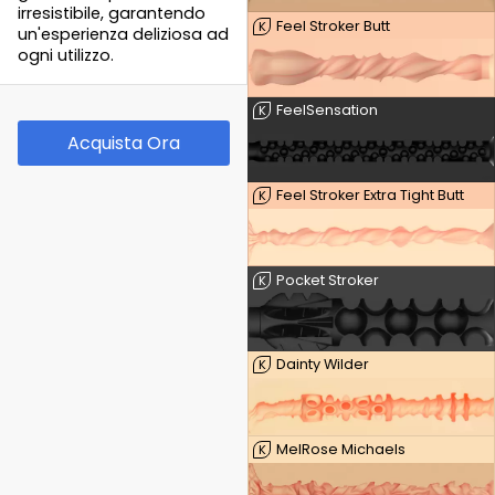
irresistibile, garantendo
Feel Stroker Butt
K
un'esperienza deliziosa ad
ogni utilizzo.
FeelSensation
K
Acquista Ora
Feel Stroker Extra Tight Butt
K
Pocket Stroker
K
Dainty Wilder
K
MelRose Michaels
K