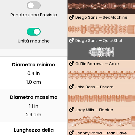
Penetrazione Prevista
Diego Sans — Sex Machine
Unità metriche
Diego Sans — QuickShot
CENTIMETRI
Diametro minimo
Griffin Barrows — Cake
0.4 in
1.0 cm
Jake Bass — Dream
Diametro massimo
1.1 in
Joey Mills — Electric
2.9 cm
Lunghezza della
Johnny Rapid — Man Cave