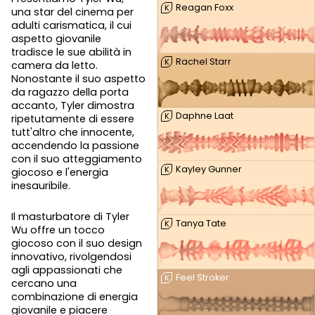
Reagan Foxx
K
una star del cinema per
adulti carismatica, il cui
aspetto giovanile
tradisce le sue abilità in
Rachel Starr
K
camera da letto.
Nonostante il suo aspetto
da ragazzo della porta
accanto, Tyler dimostra
Daphne Laat
K
ripetutamente di essere
tutt'altro che innocente,
accendendo la passione
con il suo atteggiamento
Kayley Gunner
K
giocoso e l'energia
inesauribile.
Il masturbatore di Tyler
Tanya Tate
K
Wu offre un tocco
giocoso con il suo design
innovativo, rivolgendosi
agli appassionati che
Feel Stroker
K
cercano una
combinazione di energia
giovanile e piacere