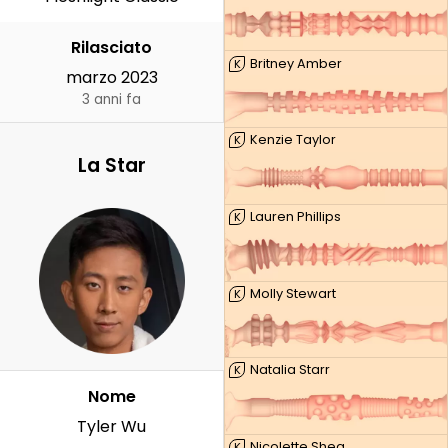
Rilasciato
Britney Amber
K
marzo 2023
3 anni fa
Kenzie Taylor
K
La Star
Lauren Phillips
K
Molly Stewart
K
Natalia Starr
K
Nome
Tyler Wu
Nicolette Shea
K