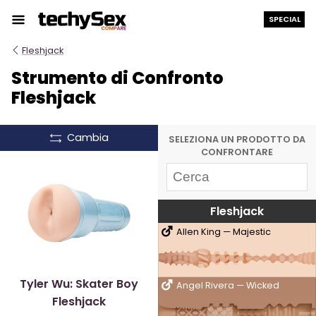
Salta
SPECIAL
al
contenuto
Fleshjack
Strumento di Confronto
Fleshjack
Cambia
SELEZIONA UN PRODOTTO DA
CONFRONTARE
Fleshjack
Allen King — Majestic
Tyler Wu: Skater Boy
Angel Rivera — Wicked
Fleshjack