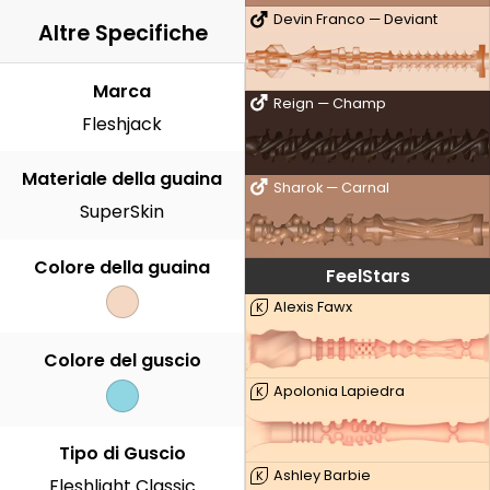
Devin Franco — Deviant
Altre Specifiche
Marca
Reign — Champ
Fleshjack
Materiale della guaina
Sharok — Carnal
SuperSkin
Colore della guaina
FeelStars
Alexis Fawx
K
Colore del guscio
Apolonia Lapiedra
K
Tipo di Guscio
Ashley Barbie
K
Fleshlight Classic