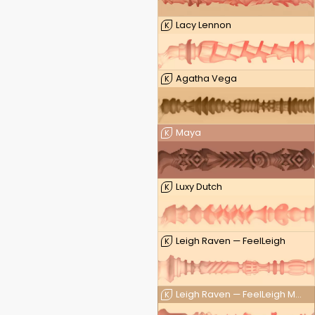
Lacy Lennon
K
Agatha Vega
K
Maya
K
Luxy Dutch
K
Leigh Raven — FeelLeigh
K
Leigh Raven — FeelLeigh Mouth
K