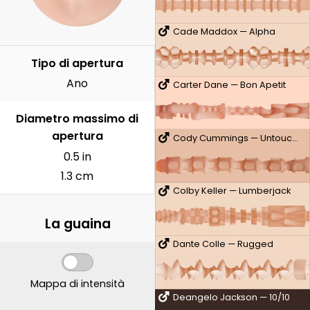
Cade Maddox — Alpha
Tipo di apertura
Ano
Carter Dane — Bon Apetit
Diametro massimo di
apertura
Cody Cummings — Untouched
0.5 in
1.3 cm
Colby Keller — Lumberjack
La guaina
Dante Colle — Rugged
Mappa di intensità
Deangelo Jackson — 10/10