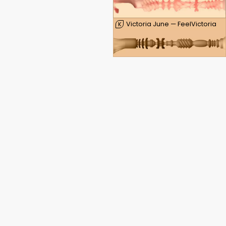
Victoria June — FeelVictoria
K
Victoria June — FeelVictoria Mouth
K
Fleshlight masturbatori
Flight Pilot
GO Torque Ice
GO JOLT
Scopri il potere della tua sessualità.