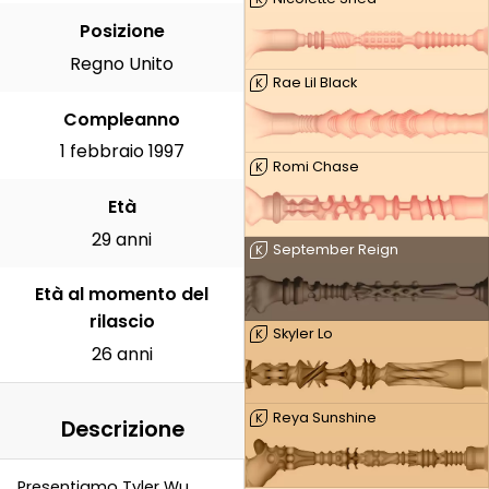
Posizione
Regno Unito
Rae Lil Black
K
Compleanno
1 febbraio 1997
Romi Chase
K
Età
29 anni
September Reign
K
Età al momento del
rilascio
Skyler Lo
K
26 anni
Reya Sunshine
K
Descrizione
Presentiamo Tyler Wu,