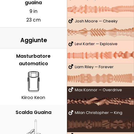
guaina
9 in
23 cm
Josh Moore — Cheeky
Aggiunte
Levi Karter — Explosive
Masturbatore
automatico
Liam Riley — Forever
Max Konnor — Overdrive
Kiiroo Keon
Scalda Guaina
Milan Christopher — King