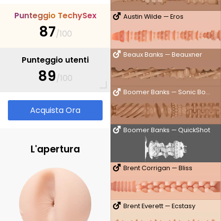
P
u
n
t
e
g
g
i
o
T
e
c
h
y
S
e
x
Austin Wilde — Eros
87
/100
Beaux Banks — Beauxner
Punteggio utenti
89
/100
Boomer Banks — Sonic Boom
Acquista Ora
Boomer Banks — QuickShot
L'apertura
Brent Corrigan — Bliss
Brent Everett — Ecstasy