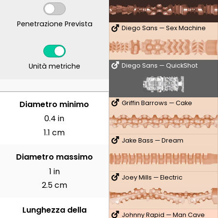
Penetrazione Prevista
Diego Sans — Sex Machine
Unità metriche
Diego Sans — QuickShot
CENTIMETRI
Diametro minimo
Griffin Barrows — Cake
0.4 in
1.1 cm
Jake Bass — Dream
Diametro massimo
1 in
Joey Mills — Electric
2.5 cm
Lunghezza della
Johnny Rapid — Man Cave