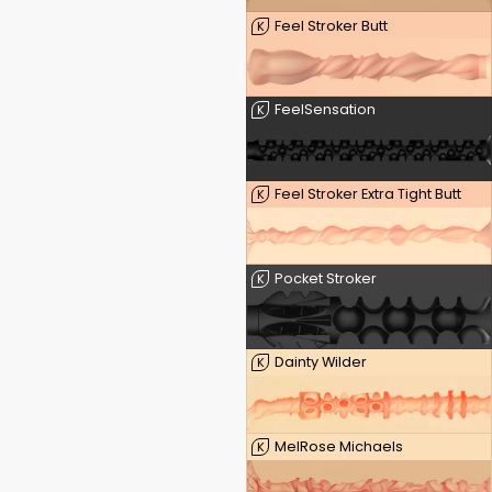
Feel Stroker Butt
K
FeelSensation
K
Feel Stroker Extra Tight Butt
K
Pocket Stroker
K
Dainty Wilder
K
MelRose Michaels
K