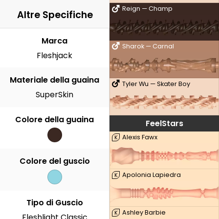
Reign — Champ
Altre Specifiche
Marca
Sharok — Carnal
Fleshjack
Materiale della guaina
Tyler Wu — Skater Boy
SuperSkin
Colore della guaina
FeelStars
Alexis Fawx
K
Colore del guscio
Apolonia Lapiedra
K
Tipo di Guscio
Ashley Barbie
K
Fleshlight Classic