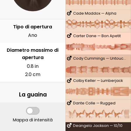
Cade Maddox — Alpha
Tipo di apertura
Ano
Carter Dane — Bon Apetit
Diametro massimo di
apertura
Cody Cummings — Untouched
0.8 in
2.0 cm
Colby Keller — Lumberjack
La guaina
Dante Colle — Rugged
Mappa di intensità
Deangelo Jackson — 10/10