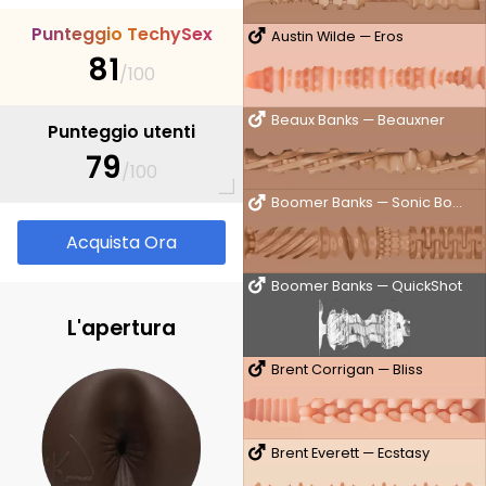
P
u
n
t
e
g
g
i
o
T
e
c
h
y
S
e
x
Austin Wilde — Eros
81
/100
Beaux Banks — Beauxner
Punteggio utenti
79
/100
Boomer Banks — Sonic Boom
Acquista Ora
Boomer Banks — QuickShot
L'apertura
Brent Corrigan — Bliss
Brent Everett — Ecstasy