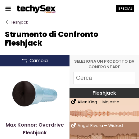
Salta
SPECIAL
al
contenuto
Fleshjack
Strumento di Confronto
Fleshjack
Cambia
SELEZIONA UN PRODOTTO DA
CONFRONTARE
Fleshjack
Allen King — Majestic
Max Konnor: Overdrive
Angel Rivera — Wicked
Fleshjack