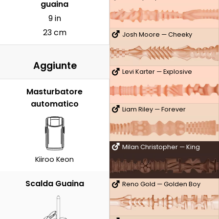
guaina
9 in
23 cm
Josh Moore — Cheeky
Aggiunte
Levi Karter — Explosive
Masturbatore
automatico
Liam Riley — Forever
Milan Christopher — King
Kiiroo Keon
Scalda Guaina
Reno Gold — Golden Boy