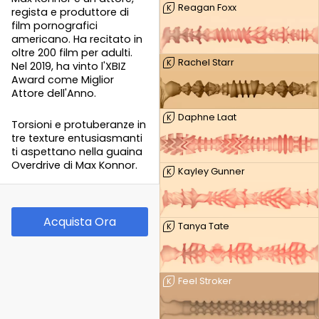
Reagan Foxx
K
regista e produttore di
film pornografici
americano. Ha recitato in
oltre 200 film per adulti.
Rachel Starr
K
Nel 2019, ha vinto l'XBIZ
Award come Miglior
Attore dell'Anno.
Daphne Laat
K
Torsioni e protuberanze in
tre texture entusiasmanti
ti aspettano nella guaina
Overdrive di Max Konnor.
Kayley Gunner
K
Acquista Ora
Tanya Tate
K
Feel Stroker
K