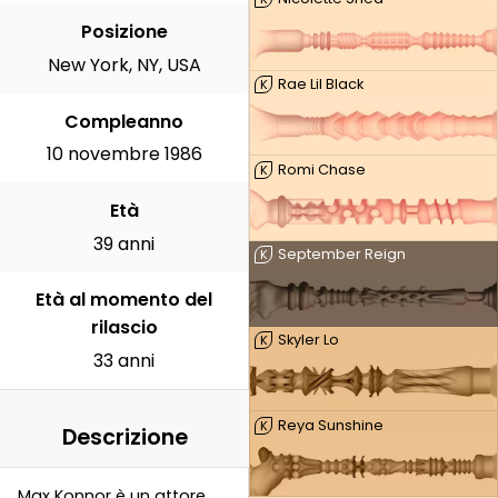
Posizione
New York, NY, USA
Rae Lil Black
K
Compleanno
10 novembre 1986
Romi Chase
K
Età
39 anni
September Reign
K
Età al momento del
rilascio
Skyler Lo
K
33 anni
Reya Sunshine
K
Descrizione
Max Konnor è un attore,