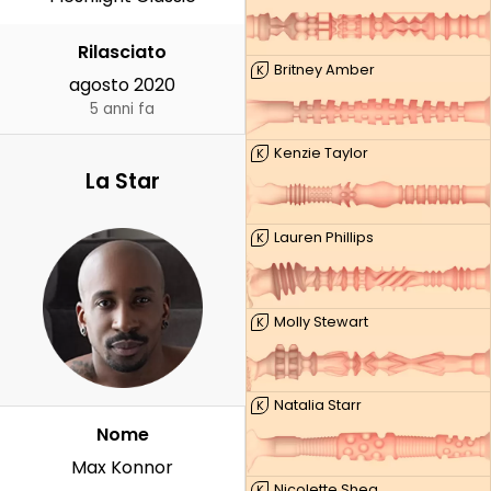
Rilasciato
Britney Amber
K
agosto 2020
5 anni fa
Kenzie Taylor
K
La Star
Lauren Phillips
K
Molly Stewart
K
Natalia Starr
K
Nome
Max Konnor
Nicolette Shea
K