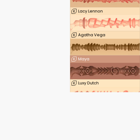
Lacy Lennon
K
Agatha Vega
K
Maya
K
Luxy Dutch
K
Leigh Raven — FeelLeigh
K
Leigh Raven — FeelLeigh Mouth
K