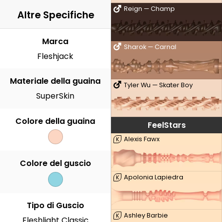
Reign — Champ
Altre Specifiche
Marca
Sharok — Carnal
Fleshjack
Materiale della guaina
Tyler Wu — Skater Boy
SuperSkin
Colore della guaina
FeelStars
Alexis Fawx
K
Colore del guscio
Apolonia Lapiedra
K
Tipo di Guscio
Ashley Barbie
K
Fleshlight Classic