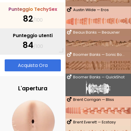
P
u
n
t
e
g
g
i
o
T
e
c
h
y
S
e
x
Austin Wilde — Eros
82
/100
Beaux Banks — Beauxner
Punteggio utenti
84
/100
Boomer Banks — Sonic Boom
Acquista Ora
Boomer Banks — QuickShot
L'apertura
Brent Corrigan — Bliss
Brent Everett — Ecstasy