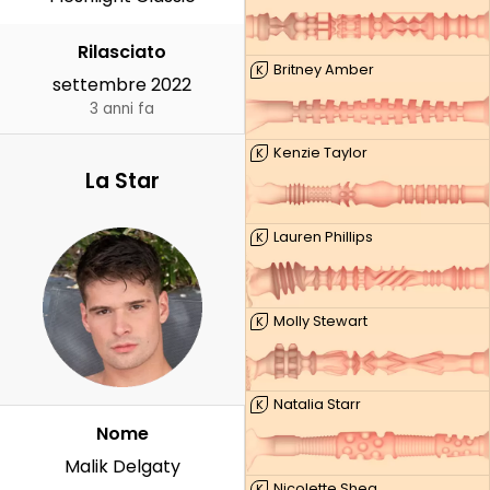
Rilasciato
Britney Amber
K
settembre 2022
3 anni fa
Kenzie Taylor
K
La Star
Lauren Phillips
K
Molly Stewart
K
Natalia Starr
K
Nome
Malik Delgaty
Nicolette Shea
K