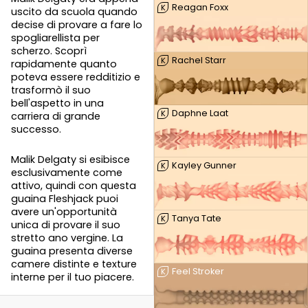
Reagan Foxx
K
uscito da scuola quando
decise di provare a fare lo
spogliarellista per
scherzo. Scoprì
Rachel Starr
K
rapidamente quanto
poteva essere redditizio e
trasformò il suo
bell'aspetto in una
Daphne Laat
K
carriera di grande
successo.
Malik Delgaty si esibisce
Kayley Gunner
K
esclusivamente come
attivo, quindi con questa
guaina Fleshjack puoi
avere un'opportunità
Tanya Tate
K
unica di provare il suo
stretto ano vergine. La
guaina presenta diverse
camere distinte e texture
Feel Stroker
K
interne per il tuo piacere.