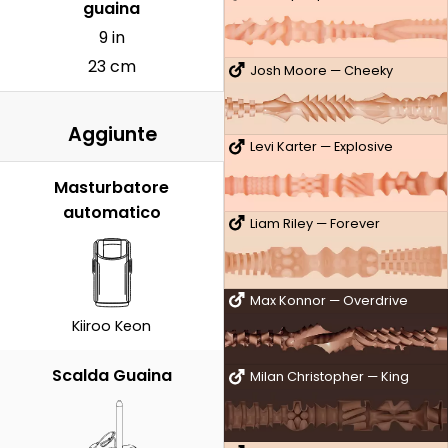
guaina
9 in
23 cm
Josh Moore — Cheeky
Aggiunte
Levi Karter — Explosive
Masturbatore
automatico
Liam Riley — Forever
Max Konnor — Overdrive
Kiiroo Keon
Scalda Guaina
Milan Christopher — King