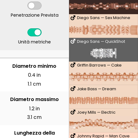
Penetrazione Prevista
Diego Sans — Sex Machine
Unità metriche
Diego Sans — QuickShot
CENTIMETRI
Diametro minimo
Griffin Barrows — Cake
0.4 in
1.1 cm
Jake Bass — Dream
Diametro massimo
1.2 in
Joey Mills — Electric
3.1 cm
Lunghezza della
Johnny Rapid — Man Cave