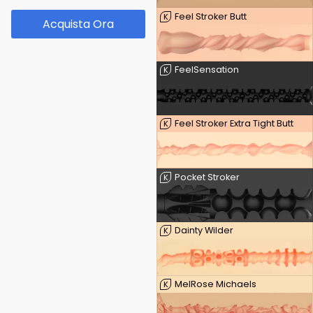
Feel Stroker Butt
K
Acquista Ora
FeelSensation
K
Feel Stroker Extra Tight Butt
K
Pocket Stroker
K
Dainty Wilder
K
MelRose Michaels
K