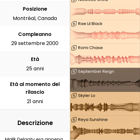
Posizione
Montréal, Canada
Rae Lil Black
K
Compleanno
29 settembre 2000
Romi Chase
K
Età
25 anni
September Reign
K
Età al momento del
rilascio
Skyler Lo
K
21 anni
Reya Sunshine
K
Descrizione
Malik Delgaty era appena