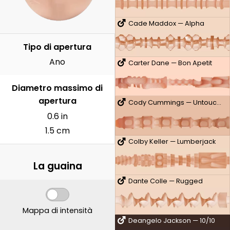
Cade Maddox — Alpha
Tipo di apertura
Ano
Carter Dane — Bon Apetit
Diametro massimo di
apertura
Cody Cummings — Untouched
0.6 in
1.5 cm
Colby Keller — Lumberjack
La guaina
Dante Colle — Rugged
Mappa di intensità
Deangelo Jackson — 10/10