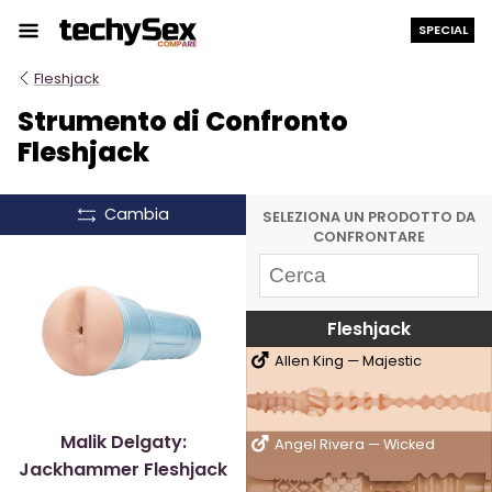
Salta
SPECIAL
al
contenuto
Fleshjack
Strumento di Confronto
Fleshjack
Cambia
SELEZIONA UN PRODOTTO DA
CONFRONTARE
Fleshjack
Allen King — Majestic
Malik Delgaty:
Angel Rivera — Wicked
Jackhammer Fleshjack