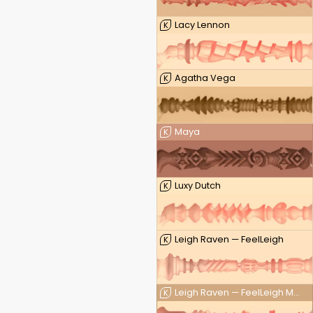
Lacy Lennon
K
Agatha Vega
K
Maya
K
Luxy Dutch
K
Leigh Raven — FeelLeigh
K
Leigh Raven — FeelLeigh Mouth
K