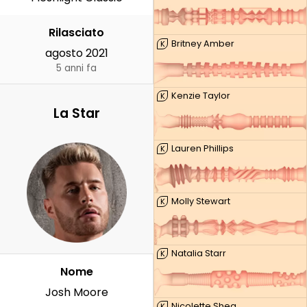
Rilasciato
Britney Amber
K
agosto 2021
5 anni fa
Kenzie Taylor
K
La Star
Lauren Phillips
K
Molly Stewart
K
Natalia Starr
K
Nome
Josh Moore
Nicolette Shea
K