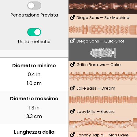
Penetrazione Prevista
Diego Sans — Sex Machine
Unità metriche
Diego Sans — QuickShot
CENTIMETRI
Diametro minimo
Griffin Barrows — Cake
0.4 in
1.0 cm
Jake Bass — Dream
Diametro massimo
1.3 in
Joey Mills — Electric
3.3 cm
Lunghezza della
Johnny Rapid — Man Cave