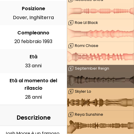
Posizione
Dover, Inghilterra
Rae Lil Black
K
Compleanno
20 febbraio 1993
Romi Chase
K
Età
33 anni
September Reign
K
Età al momento del
rilascio
Skyler Lo
K
28 anni
Reya Sunshine
K
Descrizione
Josh Moore è un famoso