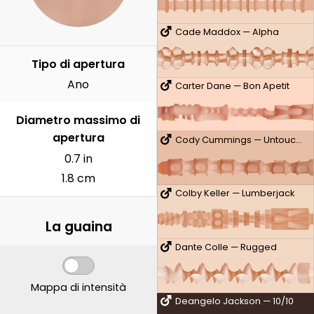
Cade Maddox — Alpha
Tipo di apertura
Ano
Carter Dane — Bon Apetit
Diametro massimo di
apertura
Cody Cummings — Untouched
0.7 in
1.8 cm
Colby Keller — Lumberjack
La guaina
Dante Colle — Rugged
Mappa di intensità
Deangelo Jackson — 10/10