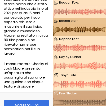
Reagan Foxx
K
attore porno che è stato
attivo nell'industria fino al
2021, per quasi 5 anni. È
conosciuto per il suo
Rachel Starr
K
aspetto robusto e
maschile e il suo fisico
grande e muscoloso.
Moore ha recitato in circa
Daphne Laat
K
80 film porno e ha
ricevuto numerose
nomination per il suo
lavoro.
Kayley Gunner
K
Il masturbatore Cheeky di
Josh Moore presenta
un'apertura che
Tanya Tate
K
assomiglia al suo ano e
una guaina con cinque
texture di piacere.
Feel Stroker
K
Acquista Ora