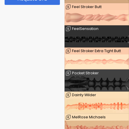
Feel Stroker Butt
K
FeelSensation
K
Feel Stroker Extra Tight Butt
K
Pocket Stroker
K
Dainty Wilder
K
MelRose Michaels
K