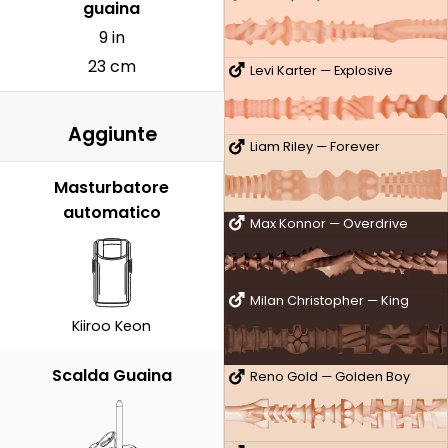
guaina
9 in
23 cm
Levi Karter — Explosive
Aggiunte
Liam Riley — Forever
Masturbatore
automatico
Max Konnor — Overdrive
Milan Christopher — King
Kiiroo Keon
Scalda Guaina
Reno Gold — Golden Boy