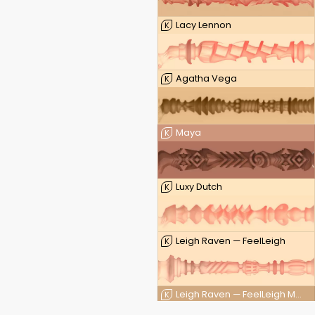
Lacy Lennon
K
Agatha Vega
K
Maya
K
Luxy Dutch
K
Leigh Raven — FeelLeigh
K
Leigh Raven — FeelLeigh Mouth
K