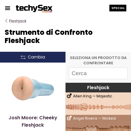
Salta
SPECIAL
al
contenuto
Fleshjack
Strumento di Confronto
Fleshjack
Cambia
SELEZIONA UN PRODOTTO DA
CONFRONTARE
Fleshjack
Allen King — Majestic
Josh Moore: Cheeky
Angel Rivera — Wicked
Fleshjack