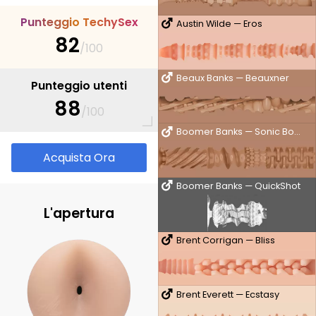
P
u
n
t
e
g
g
i
o
T
e
c
h
y
S
e
x
Austin Wilde — Eros
82
/100
Beaux Banks — Beauxner
Punteggio utenti
88
/100
Boomer Banks — Sonic Boom
Acquista Ora
Boomer Banks — QuickShot
L'apertura
Brent Corrigan — Bliss
Brent Everett — Ecstasy