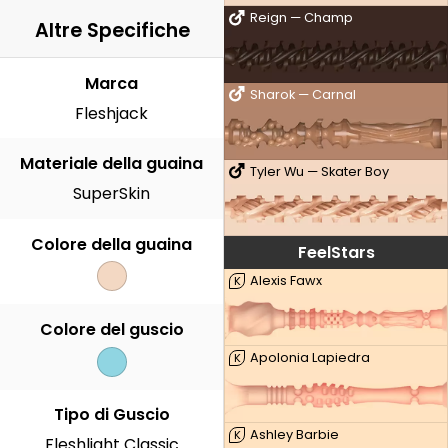
Reign — Champ
Altre Specifiche
Marca
Sharok — Carnal
Fleshjack
Materiale della guaina
Tyler Wu — Skater Boy
SuperSkin
Colore della guaina
FeelStars
Alexis Fawx
K
Colore del guscio
Apolonia Lapiedra
K
Tipo di Guscio
Ashley Barbie
K
Fleshlight Classic