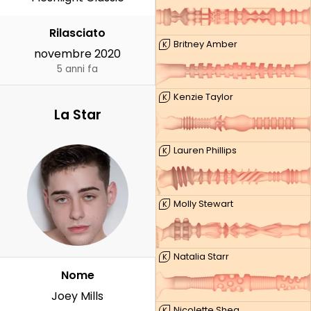
Rilasciato
Britney Amber
K
novembre 2020
5 anni fa
Kenzie Taylor
K
La Star
Lauren Phillips
K
Molly Stewart
K
Natalia Starr
K
Nome
Joey Mills
Nicolette Shea
K