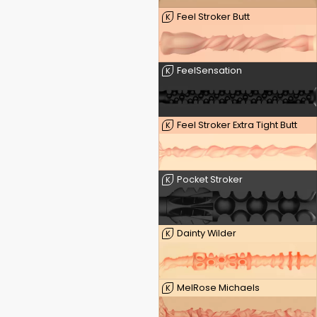
Feel Stroker Butt
K
FeelSensation
K
Feel Stroker Extra Tight Butt
K
Pocket Stroker
K
Dainty Wilder
K
MelRose Michaels
K