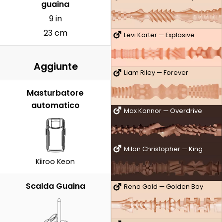
guaina
9 in
23 cm
Levi Karter — Explosive
Aggiunte
Liam Riley — Forever
Masturbatore
automatico
Max Konnor — Overdrive
Milan Christopher — King
Kiiroo Keon
Scalda Guaina
Reno Gold — Golden Boy