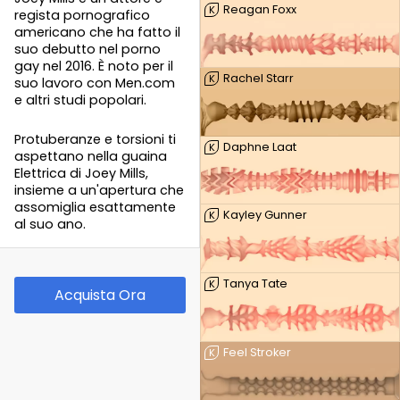
Reagan Foxx
K
regista pornografico
americano che ha fatto il
suo debutto nel porno
gay nel 2016. È noto per il
Rachel Starr
K
suo lavoro con Men.com
e altri studi popolari.
Protuberanze e torsioni ti
Daphne Laat
K
aspettano nella guaina
Elettrica di Joey Mills,
insieme a un'apertura che
assomiglia esattamente
Kayley Gunner
K
al suo ano.
Tanya Tate
K
Acquista Ora
Feel Stroker
K