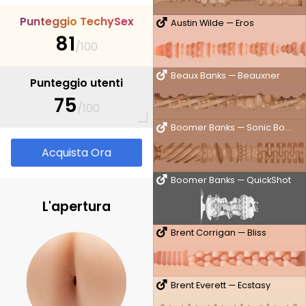
P
u
n
t
e
g
g
i
o
T
e
c
h
y
S
e
x
Austin Wilde — Eros
81
/100
Beaux Banks — Beauxner
Punteggio utenti
75
/100
Boomer Banks — Sonic Boom
Acquista Ora
Boomer Banks — QuickShot
L'apertura
Brent Corrigan — Bliss
Brent Everett — Ecstasy