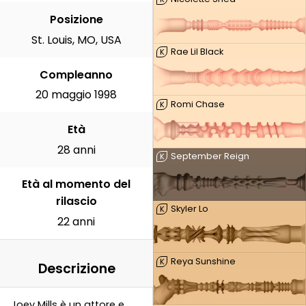
Posizione
St. Louis, MO, USA
Rae Lil Black
K
Compleanno
20 maggio 1998
Romi Chase
K
Età
28 anni
September Reign
K
Età al momento del
rilascio
Skyler Lo
K
22 anni
Reya Sunshine
K
Descrizione
Joey Mills è un attore e