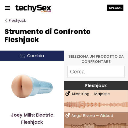
Salta
SPECIAL
al
contenuto
Fleshjack
Strumento di Confronto
Fleshjack
Cambia
SELEZIONA UN PRODOTTO DA
CONFRONTARE
Fleshjack
Allen King — Majestic
Joey Mills: Electric
Angel Rivera — Wicked
Fleshjack