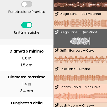
Penetrazione Prevista
Diego Sans — Sex Machine
Unità metriche
Diego Sans — QuickShot
CENTIMETRI
Diametro minimo
Griffin Barrows — Cake
0.6 in
1.5 cm
Jake Bass — Dream
Diametro massimo
1.4 in
Johnny Rapid — Man Cave
3.4 cm
Lunghezza della
Josh Moore — Cheeky