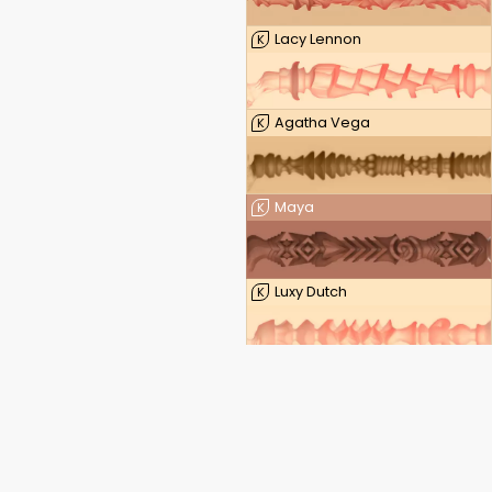
Lacy Lennon
K
Agatha Vega
K
Maya
K
Luxy Dutch
K
Leigh Raven — FeelLeigh
K
Leigh Raven — FeelLeigh Mouth
K