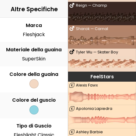
Reign — Champ
Altre Specifiche
Marca
Sharok — Carnal
Fleshjack
Materiale della guaina
Tyler Wu — Skater Boy
SuperSkin
Colore della guaina
FeelStars
Alexis Fawx
K
Colore del guscio
Apolonia Lapiedra
K
Tipo di Guscio
Ashley Barbie
K
Fleshlight Classic