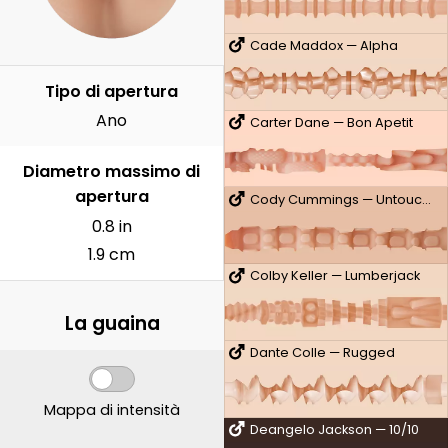
Cade Maddox — Alpha
Tipo di apertura
Ano
Carter Dane — Bon Apetit
Diametro massimo di
apertura
Cody Cummings — Untouched
0.8 in
1.9 cm
Colby Keller — Lumberjack
La guaina
Dante Colle — Rugged
Mappa di intensità
Deangelo Jackson — 10/10