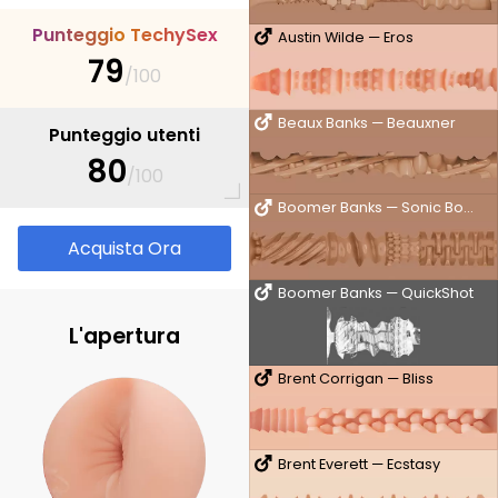
P
u
n
t
e
g
g
i
o
T
e
c
h
y
S
e
x
Austin Wilde — Eros
79
/100
Beaux Banks — Beauxner
Punteggio utenti
80
/100
Boomer Banks — Sonic Boom
Acquista Ora
Boomer Banks — QuickShot
L'apertura
Brent Corrigan — Bliss
Brent Everett — Ecstasy