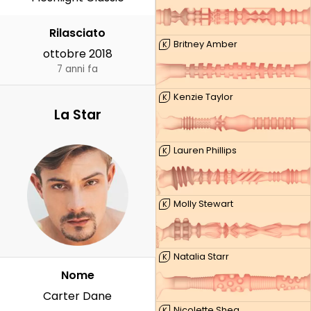
Rilasciato
Britney Amber
K
ottobre 2018
7 anni fa
Kenzie Taylor
K
La Star
Lauren Phillips
K
Molly Stewart
K
Natalia Starr
K
Nome
Carter Dane
Nicolette Shea
K