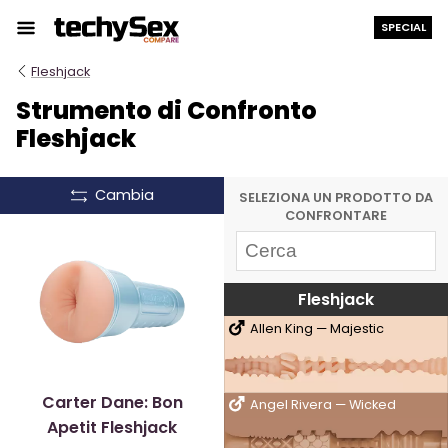
Salta
SPECIAL
al
contenuto
Fleshjack
Strumento di Confronto
Fleshjack
Cambia
SELEZIONA UN PRODOTTO DA
CONFRONTARE
Fleshjack
Allen King — Majestic
Carter Dane: Bon
Angel Rivera — Wicked
Apetit Fleshjack