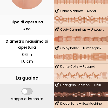
Cade Maddox — Alpha
Tipo di apertura
Ano
Cody Cummings — Untouched
Diametro massimo di
apertura
Colby Keller — Lumberjack
0.6 in
1.6 cm
Dante Colle — Rugged
La guaina
Deangelo Jackson — 10/10
Mappa di intensità
Diego Sans — Sex Machine