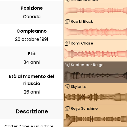
Posizione
Canada
Rae Lil Black
K
Compleanno
26 ottobre 1991
Romi Chase
K
Età
34 anni
September Reign
K
Età al momento del
rilascio
Skyler Lo
K
26 anni
Reya Sunshine
K
Descrizione
Carter Dane è un attore