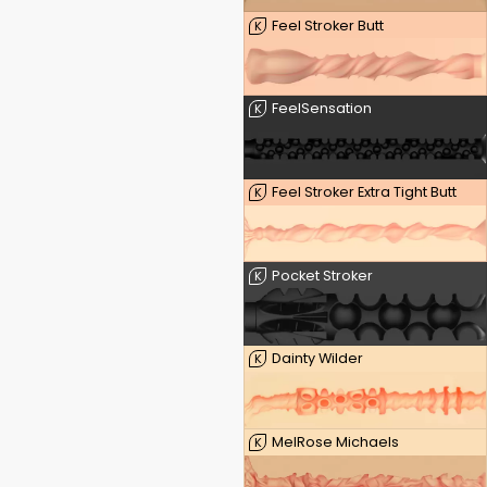
Feel Stroker Butt
K
FeelSensation
K
Feel Stroker Extra Tight Butt
K
Pocket Stroker
K
Dainty Wilder
K
MelRose Michaels
K