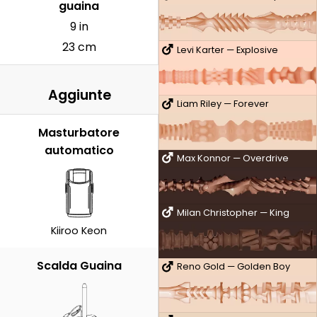
guaina
9 in
23 cm
Levi Karter — Explosive
Aggiunte
Liam Riley — Forever
Masturbatore
automatico
Max Konnor — Overdrive
Milan Christopher — King
Kiiroo Keon
Scalda Guaina
Reno Gold — Golden Boy