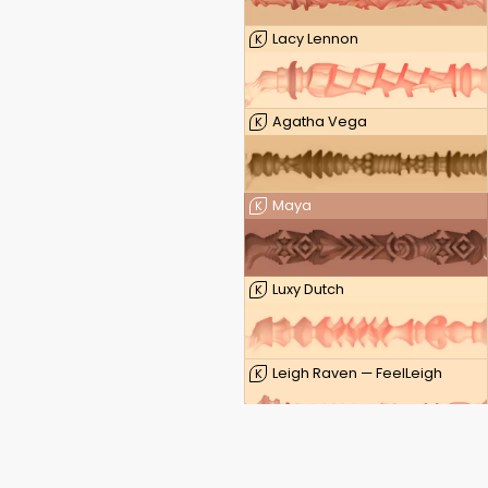
Lacy Lennon
K
Agatha Vega
K
Maya
K
Luxy Dutch
K
Leigh Raven — FeelLeigh
K
Leigh Raven — FeelLeigh Mouth
K