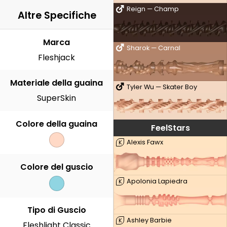
Reign — Champ
Altre Specifiche
Marca
Sharok — Carnal
Fleshjack
Materiale della guaina
Tyler Wu — Skater Boy
SuperSkin
Colore della guaina
FeelStars
Alexis Fawx
K
Colore del guscio
Apolonia Lapiedra
K
Tipo di Guscio
Ashley Barbie
K
Fleshlight Classic