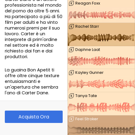
Reagan Foxx
K
professionista nel mondo
del porno da oltre 5 anni.
Ha partecipato a più di 50
film per adulti e ha vinto
Rachel Starr
K
numerosi premi per il suo
lavoro. Carter è un
interprete di prim'ordine
nel settore ed è molto
Daphne Laat
K
richiesto dai fan e dai
produttori.
La guaina Bon Apetit ti
Kayley Gunner
K
offre oltre cinque texture
entusiasmanti e
un'apertura che sembra
l'ano di Carter Dane.
Tanya Tate
K
Acquista Ora
Feel Stroker
K