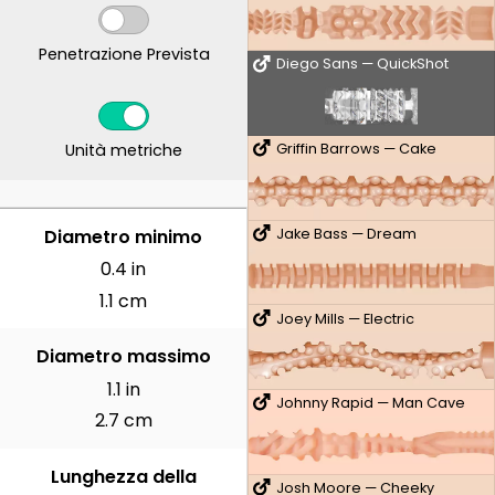
Penetrazione Prevista
Diego Sans — QuickShot
Unità metriche
Griffin Barrows — Cake
CENTIMETRI
Diametro minimo
Jake Bass — Dream
0.4 in
1.1 cm
Joey Mills — Electric
Diametro massimo
1.1 in
Johnny Rapid — Man Cave
2.7 cm
Lunghezza della
Josh Moore — Cheeky